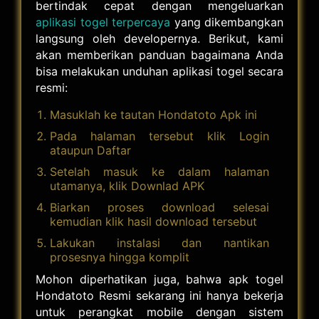
bertindak cepat dengan mengeluarkan
aplikasi togel terpercaya
yang dikembangkan
langsung oleh developernya. Berikut, kami
akan memberikan panduan bagaimana Anda
bisa melakukan unduhan aplikasi togel secara
resmi:
Masuklah ke tautan Hondatoto Apk ini
Pada halaman tersebut klik Login
ataupun Daftar
Setelah masuk ke dalam halaman
utamanya, klik Downlad APK
Biarkan proses download selesai
kemudian klik hasil download tersebut
Lakukan instalasi dan nantikan
prosesnya hingga komplit
Mohon diperhatikan juga, bahwa apk togel
Hondatoto Resmi sekarang ini hanya bekerja
untuk perangkat mobile dengan sistem