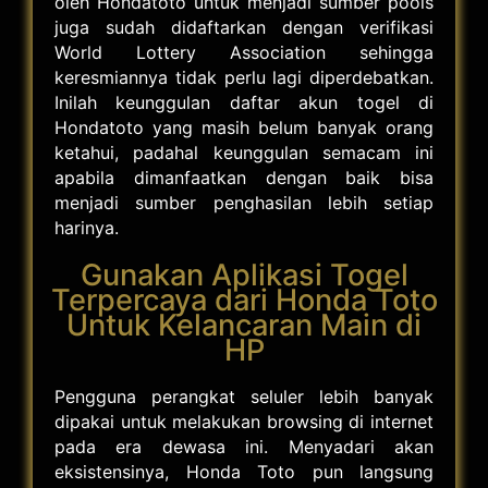
oleh Hondatoto untuk menjadi sumber pools
juga sudah didaftarkan dengan verifikasi
World Lottery Association sehingga
keresmiannya tidak perlu lagi diperdebatkan.
Inilah keunggulan daftar akun togel di
Hondatoto yang masih belum banyak orang
ketahui, padahal keunggulan semacam ini
apabila dimanfaatkan dengan baik bisa
menjadi sumber penghasilan lebih setiap
harinya.
Gunakan Aplikasi Togel
Terpercaya dari Honda Toto
Untuk Kelancaran Main di
HP
Pengguna perangkat seluler lebih banyak
dipakai untuk melakukan browsing di internet
pada era dewasa ini. Menyadari akan
eksistensinya, Honda Toto pun langsung